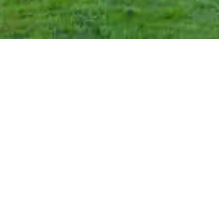
Willkommen bei Mandese –
Versicherungen fürs Leben
Schön, dass Sie zu uns gefunden haben – dem
Versicherungsbüro Mandese.
„Mandese versichert – fürs Leben gesichert.“
Dieser Leitsatz bestimmt uns seit über 30 Jahren
und steht für unser tägliches Handeln: Wir
finden für jeden Kunden eine passende,
individuelle Absicherung.