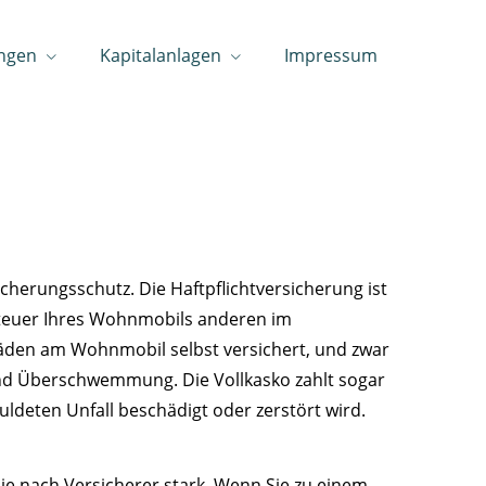
ngen
Kapitalanlagen
Impressum
herungsschutz. Die Haftpflichtversicherung ist
 Steuer Ihres Wohnmobils anderen im
chäden am Wohnmobil selbst versichert, und zwar
 und Überschwemmung. Die Vollkasko zahlt sogar
ldeten Unfall beschädigt oder zerstört wird.
je nach Versicherer stark. Wenn Sie zu einem