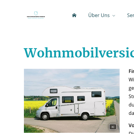
Über Uns
Se
Wohnmobilversi
Fi
Wi
ge
St
du
da
Vo
KI
Di